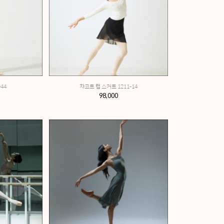
넬라 랩 스커트 1208-44
넬
159,000