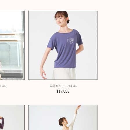
노소잉 크루넥 탑 0101-55
149,000