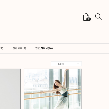
0
발레 웨어
발레 웨어(137)
타이츠,레그커버(22)
언더 웨어(9)
웜업,사