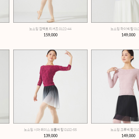
 니트탑 0123-44
노소잉 컴팩트 티셔츠 0122-44
,000
159,000