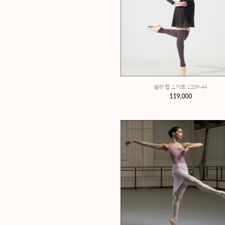
숏 탑 0
98