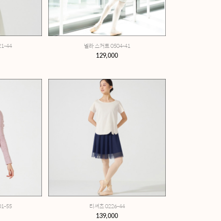
노소잉 하이넥 탑 0121-44
넬
149,000