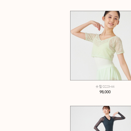
노소잉 7부 소매 
119