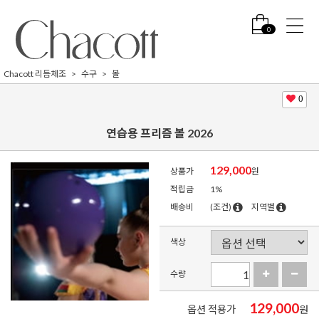
0
Chacott 리듬체조
수구
볼
0
연습용 프리즘 볼 2026
129,000
상품가
원
적립금
1%
배송비
(조건)
지역별
색상
수량
129,000
옵션 적용가
원