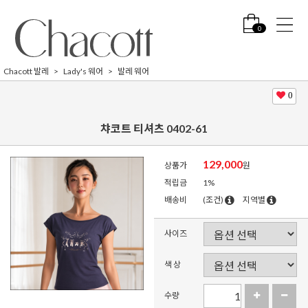
0
Chacott 발레
Lady's 웨어
발레 웨어
0
챠코트 티셔츠 0402-61
129,000
상품가
원
적립금
1%
배송비
(조건)
지역별
사이즈
색 상
수량