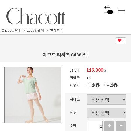
0
Chacott 발레
Lady's 웨어
발레 웨어
0
챠코트 티셔츠 0438-51
119,000
상품가
원
적립금
1%
배송비
(조건)
지역별
사이즈
색 상
수량