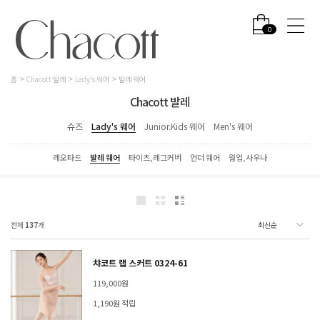
0
홈
Chacott 발레
Lady's 웨어
발레 웨어
Chacott 발레
슈즈
Lady's 웨어
Junior.Kids 웨어
Men's 웨어
레오타드
발레 웨어
타이츠,레그커버
언더 웨어
웜업,사우나
전체
137
개
챠코트 랩 스커트 0324-61
119,000원
1,190원 적립