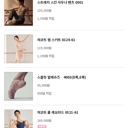
스트레치 스킨 사우나 팬츠 0001
139,000원
1,390원 적립
챠코트 랩 스커트 0324-61
119,000원
1,190원 적립
스플릿 발레슈즈 4003(D폭,E폭)
45,000원
450원 적립
챠코트 쿨 레오타드 0521-61
169,000원