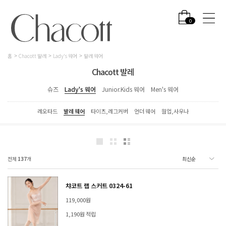
0
홈
Chacott 발레
Lady's 웨어
발레 웨어
Chacott 발레
슈즈
Lady's 웨어
Junior.Kids 웨어
Men's 웨어
레오타드
발레 웨어
타이츠,레그커버
언더 웨어
웜업,사우나
전체
137
개
챠코트 랩 스커트 0324-61
119,000원
1,190원 적립