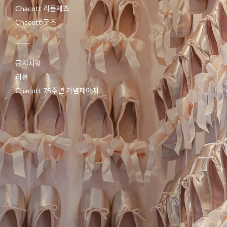
Chacott 리듬체조
Chacott 굿즈
-------
공지사항
리뷰
Chacott 75주년 기념페이지