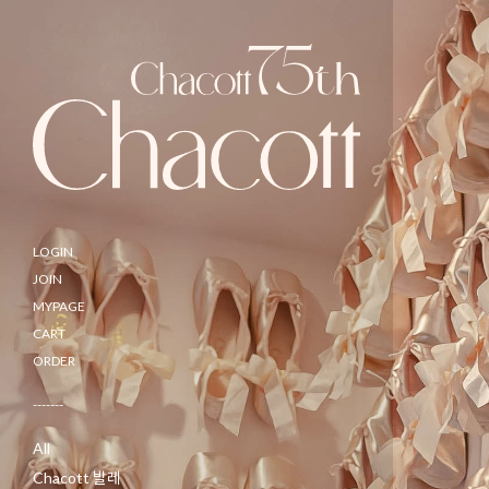
LOGIN
JOIN
MYPAGE
CART
ORDER
-------
All
Chacott 발레